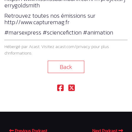
errygoldsmith
Retrouvez toutes nos émissions sur
http://www.capturemag.fr
#marsexpress #sciencefiction #animation
Hébergé par Acast. Visitez
acast.com/privacy
pour plus
d’informations.
Back
Previous Podcast
Next Podcast