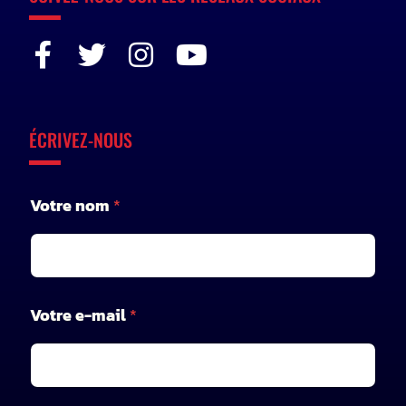
ÉCRIVEZ-NOUS
Votre nom
*
n
Votre e-mail
*
o
m
*
*