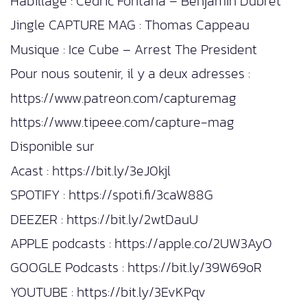
Habillage : Cédric Fontana – Benjamin Dubret
Jingle CAPTURE MAG : Thomas Cappeau
Musique : Ice Cube – Arrest The President
Pour nous soutenir, il y a deux adresses :
https://www.patreon.com/capturemag
https://www.tipeee.com/capture-mag
Disponible sur
Acast : https://bit.ly/3eJ0kjl
SPOTIFY : https://spoti.fi/3caW88G
DEEZER : https://bit.ly/2wtDauU
APPLE podcasts : https://apple.co/2UW3AyO
GOOGLE Podcasts : https://bit.ly/39W69oR
YOUTUBE : https://bit.ly/3EvKPqv