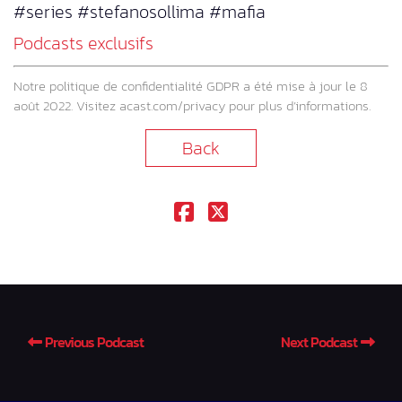
#series #stefanosollima #mafia
Podcasts exclusifs
Notre politique de confidentialité GDPR a été mise à jour le 8
août 2022. Visitez
acast.com/privacy
pour plus d’informations.
Back
Previous Podcast
Next Podcast