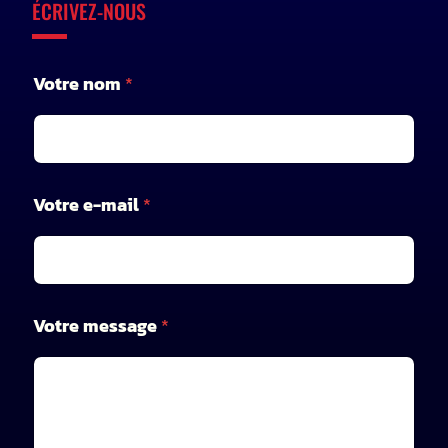
ÉCRIVEZ-NOUS
*
Votre nom
*
m
e
s
s
a
g
Votre e-mail
*
e
m
e
s
s
a
Votre message
*
g
e