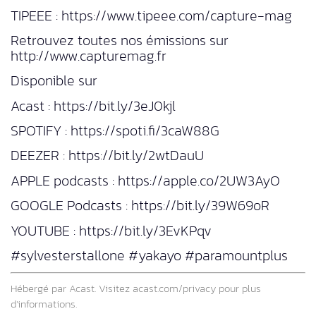
TIPEEE : https://www.tipeee.com/capture-mag
Retrouvez toutes nos émissions sur
http://www.capturemag.fr
Disponible sur
Acast : https://bit.ly/3eJ0kjl
SPOTIFY : https://spoti.fi/3caW88G
DEEZER : https://bit.ly/2wtDauU
APPLE podcasts : https://apple.co/2UW3AyO
GOOGLE Podcasts : https://bit.ly/39W69oR
YOUTUBE : https://bit.ly/3EvKPqv
#sylvesterstallone #yakayo #paramountplus
Hébergé par Acast. Visitez
acast.com/privacy
pour plus
d’informations.