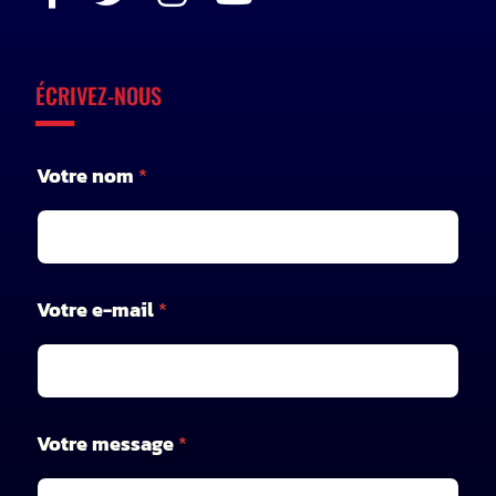
ÉCRIVEZ-NOUS
Votre nom
*
Votre e-mail
*
m
Votre message
*
e
s