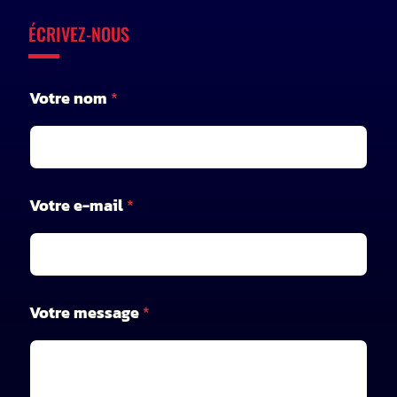
ÉCRIVEZ-NOUS
Votre nom
*
Votre e-mail
*
V
Votre message
*
o
t
r
e
n