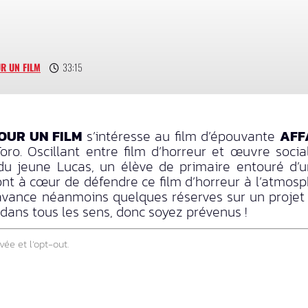
R UN FILM
33:15
OUR UN FILM
s’intéresse au film d’épouvante
AFF
oro. Oscillant entre film d’horreur et œuvre socia
e du jeune Lucas, un élève de primaire entouré d
nt à cœur de défendre ce film d’horreur à l’atmosph
avance néanmoins quelques réserves sur un projet q
m dans tous les sens, donc soyez prévenus !
vée et l’opt-out.