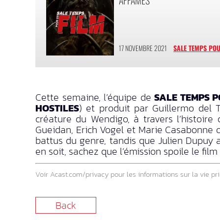
17 NOVEMBRE 2021
SALE TEMPS POU
Cette semaine, l’équipe de
SALE TEMPS P
HOSTILES
) et produit par Guillermo del T
créature du Wendigo, à travers l’histoir
Gueidan, Erich Vogel et Marie Casabonne o
battus du genre, tandis que Julien Dupuy 
en soit, sachez que l’émission spoile le fil
Voir
Acast.com/privacy
pour les informations sur la vie pri
Back