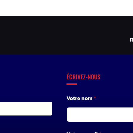
R
ÉCRIVEZ-NOUS
Votre nom
*
V