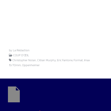
by La Rédaction
COUP D'ŒIL
Christopher Nolan, Cillian Murphy, Eric Fantone, Format, Imax
15/70mm, Oppenheimer