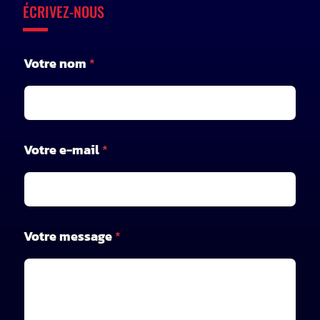
ÉCRIVEZ-NOUS
Votre nom
*
Votre e-mail
*
n
Votre message
*
o
m
m
e
s
s