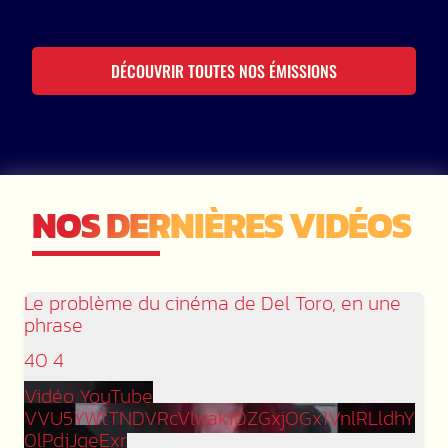
DÉCOUVRIR TOUTES NOS ÉMISSIONS
NOS DERNIÈRES VIDÉOS
Le problème du cinéma de Del Toro, en une
phrase
40
4
Vidéo YouTube
VVU5YWtTNDVRcVlwak1DZGxjOGx1VnlRLldhY
0lPdjJqeExr