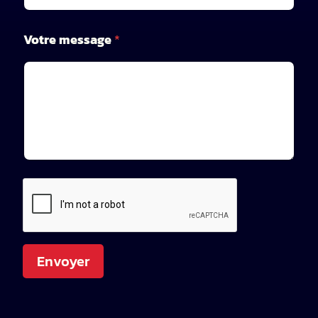
n
Votre message
*
o
m
n
o
m
n
o
m
Envoyer