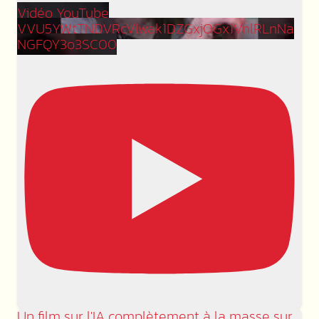
Vidéo YouTube
VVU5YWtTNDVRcVlwak1DZGxjOGx1VnlRLnNa
NGFQY3o3SC00
Un film sur l'IA complètement à la masse sur