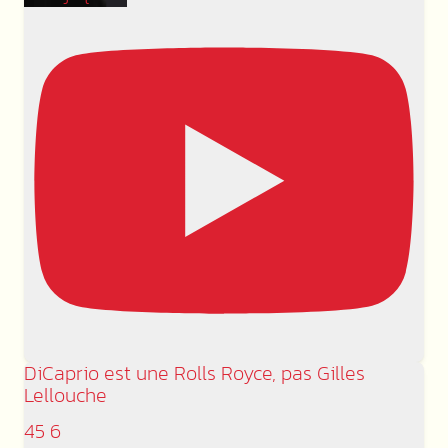
DiCaprio est une Rolls Royce, pas Gilles
Lellouche
45
6