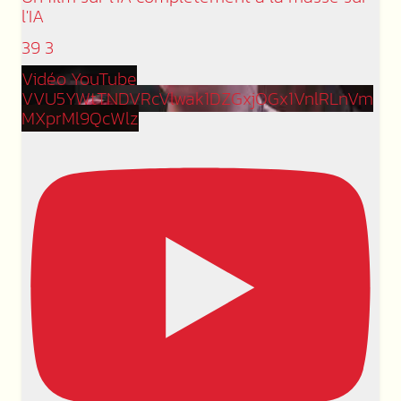
l'IA
39
3
Vidéo YouTube
VVU5YWtTNDVRcVlwak1DZGxjOGx1VnlRLnVm
MXprMl9QcWlz