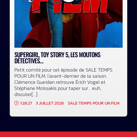
SUPERGIRL, TOY STORY 5, LES MOUTONS
DÉTECTIVES…
Petit comité pour cet épisode de SALE TEMPS
POUR UN FILM, l'avant-dernier de la saison.
Clémence Gueidan retrouve Érich Vogel et
Stéphane Moïssakis pour taper sur... euh,
discuter[...]
1:28:27
3 JUILLET 2026
SALE TEMPS POUR UN FILM