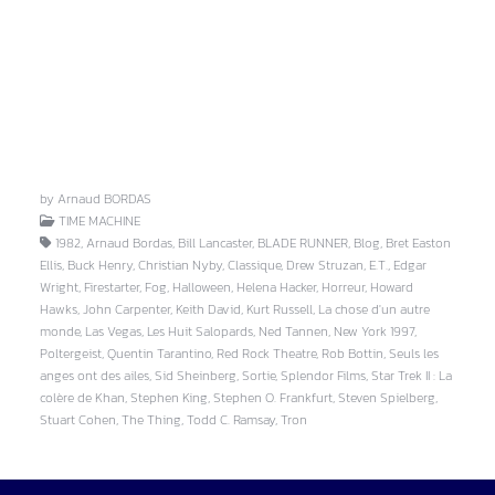
by Arnaud BORDAS
TIME MACHINE
1982, Arnaud Bordas, Bill Lancaster, BLADE RUNNER, Blog, Bret Easton
Ellis, Buck Henry, Christian Nyby, Classique, Drew Struzan, E.T., Edgar
Wright, Firestarter, Fog, Halloween, Helena Hacker, Horreur, Howard
Hawks, John Carpenter, Keith David, Kurt Russell, La chose d'un autre
monde, Las Vegas, Les Huit Salopards, Ned Tannen, New York 1997,
Poltergeist, Quentin Tarantino, Red Rock Theatre, Rob Bottin, Seuls les
anges ont des ailes, Sid Sheinberg, Sortie, Splendor Films, Star Trek II : La
colère de Khan, Stephen King, Stephen O. Frankfurt, Steven Spielberg,
Stuart Cohen, The Thing, Todd C. Ramsay, Tron