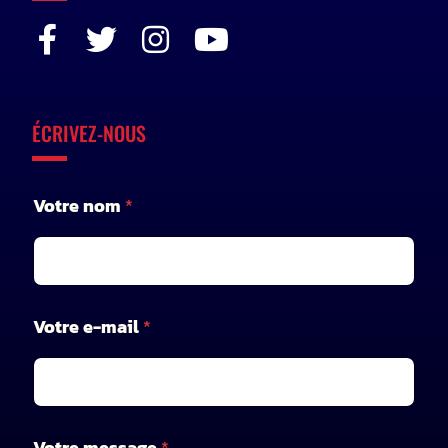
ÉCRIVEZ-NOUS
*
Votre nom
*
*
V
o
t
r
e
Votre e-mail
*
Votre message
*