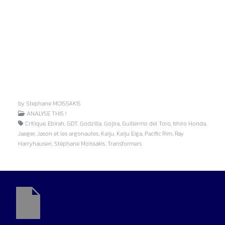
by Stephane MOISSAKIS
ANALYSE THIS !
Critique, Ebirah, GDT, Godzilla, Gojira, Guillermo del Toro, Ishiro Honda,
Jaeger, Jason et les argonautes, Kaiju, Kaiju Eiga, Pacific Rim, Ray
Harryhausen, Stéphane Moïssakis, Transformers