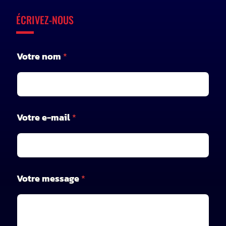
ÉCRIVEZ-NOUS
Votre nom
*
Votre e-mail
*
*
Votre message
*
V
o
t
r
e