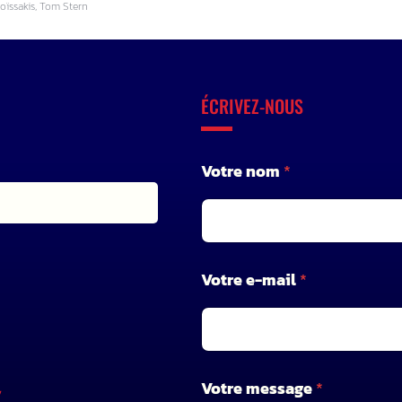
oïssakis, Tom Stern
ÉCRIVEZ-NOUS
Votre nom
*
n
Votre e-mail
*
o
m
*
*
Votre message
*
X