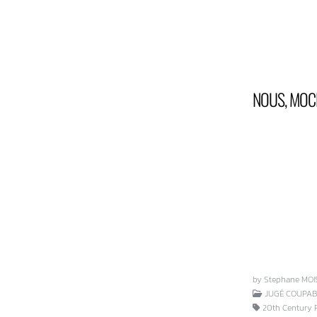
NOUS, MOC
by Stephane MOI
JUGÉ COUPABL
20th Century Fo