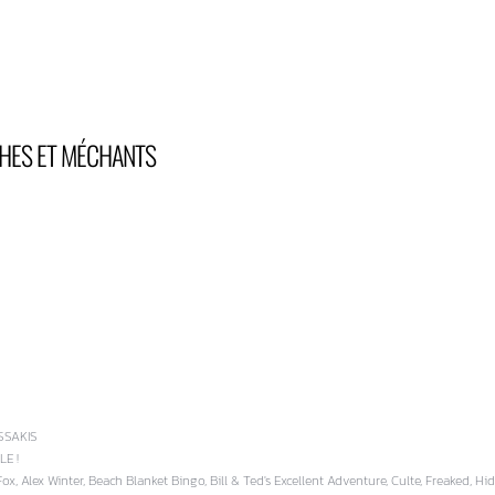
HES ET MÉCHANTS
SSAKIS
E !
x, Alex Winter, Beach Blanket Bingo, Bill & Ted's Excellent Adventure, Culte, Freaked, H