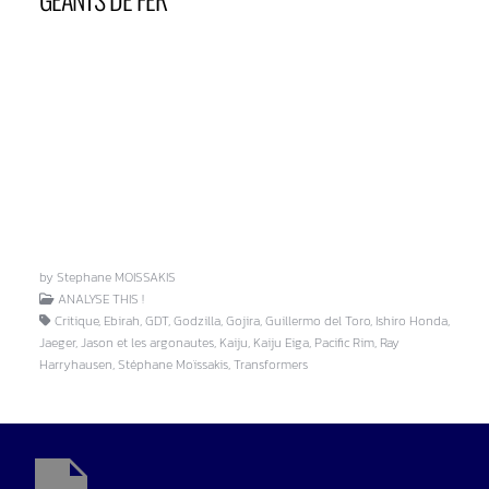
by Stephane MOISSAKIS
ANALYSE THIS !
Critique, Ebirah, GDT, Godzilla, Gojira, Guillermo del Toro, Ishiro Honda,
Jaeger, Jason et les argonautes, Kaiju, Kaiju Eiga, Pacific Rim, Ray
Harryhausen, Stéphane Moïssakis, Transformers