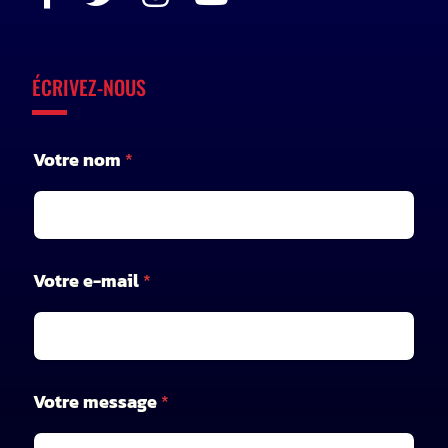
ÉCRIVEZ-NOUS
e
Votre nom
*
-
m
a
i
l
n
Votre e-mail
*
o
m
V
o
t
r
Votre message
*
e