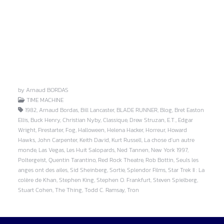
by Arnaud BORDAS
TIME MACHINE
1982, Arnaud Bordas, Bill Lancaster, BLADE RUNNER, Blog, Bret Easton
Ellis, Buck Henry, Christian Nyby, Classique, Drew Struzan, E.T., Edgar
Wright, Firestarter, Fog, Halloween, Helena Hacker, Horreur, Howard
Hawks, John Carpenter, Keith David, Kurt Russell, La chose d'un autre
monde, Las Vegas, Les Huit Salopards, Ned Tannen, New York 1997,
Poltergeist, Quentin Tarantino, Red Rock Theatre, Rob Bottin, Seuls les
anges ont des ailes, Sid Sheinberg, Sortie, Splendor Films, Star Trek II : La
colère de Khan, Stephen King, Stephen O. Frankfurt, Steven Spielberg,
Stuart Cohen, The Thing, Todd C. Ramsay, Tron