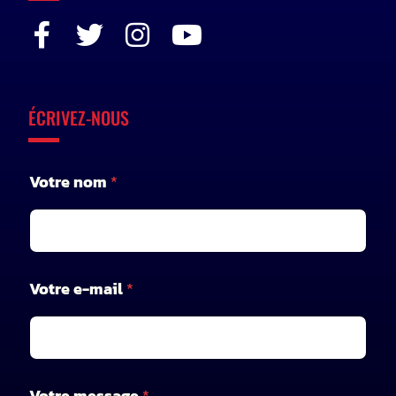
ÉCRIVEZ-NOUS
Votre nom
*
Votre e-mail
*
e
Votre message
*