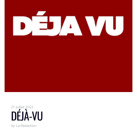
27 juillet 2022
DÉJÀ-VU
by La Rédaction