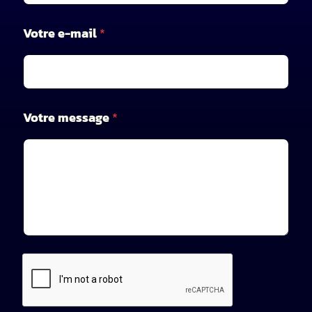
Votre e-mail
*
*
Votre message
*
m
e
s
s
a
g
e
V
o
t
r
e