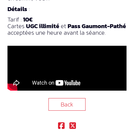
Détails
:
Tarif :
10€
Cartes
UGC illimité
et
Pass Gaumont-Pathé
acceptées une heure avant la séance.
Back