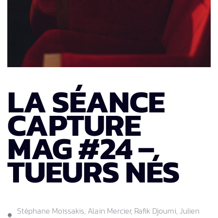
LA SÉANCE
CAPTURE
MAG #24 –
TUEURS NÉS
Stéphane Moïssakis, Alain Mercier, Rafik Djoumi, Julien