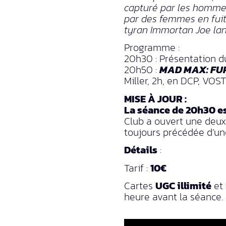
capturé par les hommes
par des femmes en fuit
tyran Immortan Joe lan
Programme :
20h30 : Présentation du
20h50
:
MAD MAX: FU
Miller, 2h, en DCP, VOST
MISE À JOUR :
La séance de 20h30 e
Club a ouvert une deu
toujours précédée d’un
Détails
:
Tarif :
10€
Cartes
UGC illimité
et
heure avant la séance.