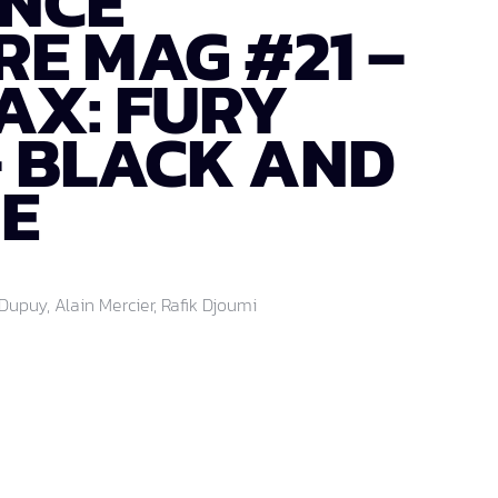
ANCE
E MAG #21 –
AX: FURY
– BLACK AND
E
Dupuy, Alain Mercier, Rafik Djoumi