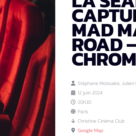
LA SÉ
CAPTUR
MAD M
ROAD 
CHROM
Stéphane Moïssakis, Julien 
12 juin 2024
20h30
Paris
Christine Cinéma Club
Google Map