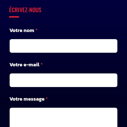
ÉCRIVEZ-NOUS
Votre nom
*
Votre e-mail
*
*
Votre message
*
n
o
m
n
o