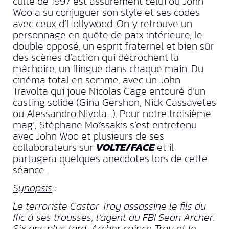
culte de 1997 est assurément celui où John
Woo a su conjuguer son style et ses codes
avec ceux d’Hollywood. On y retrouve un
personnage en quête de paix intérieure, le
double opposé, un esprit fraternel et bien sûr
des scènes d’action qui décrochent la
mâchoire, un flingue dans chaque main. Du
cinéma total en somme, avec un John
Travolta qui joue Nicolas Cage entouré d’un
casting solide (Gina Gershon, Nick Cassavetes
ou Alessandro Nivola…). Pour notre troisième
mag’, Stéphane Moïssakis s’est entretenu
avec John Woo et plusieurs de ses
collaborateurs sur
VOLTE/FACE
et il
partagera quelques anecdotes lors de cette
séance.
Synopsis
:
Le terroriste Castor Troy assassine le fils du
flic à ses trousses, l’agent du FBI Sean Archer.
Six ans plus tard, Archer coince Troy et le