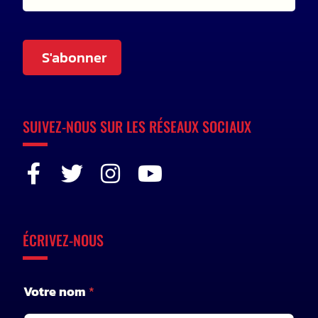
S'abonner
SUIVEZ-NOUS SUR LES RÉSEAUX SOCIAUX
ÉCRIVEZ-NOUS
V
Votre nom
*
o
t