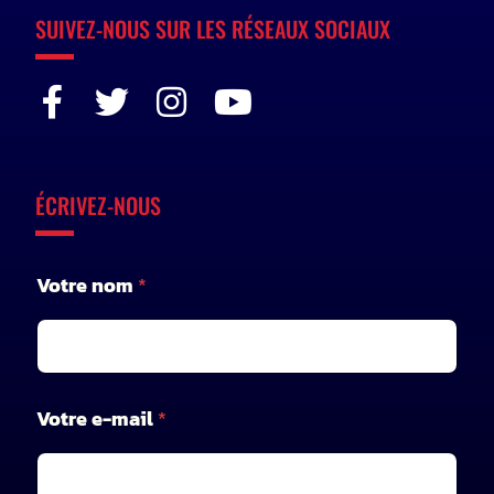
SUIVEZ-NOUS SUR LES RÉSEAUX SOCIAUX
ÉCRIVEZ-NOUS
*
Votre nom
*
*
e
-
m
a
i
Votre e-mail
*
l