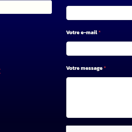
V
o
t
r
e
Votre e-mail
*
Votre message
*
X