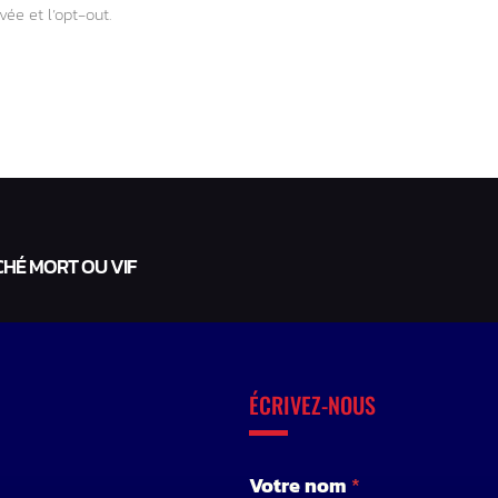
vée et l’opt-out.
CHÉ MORT OU VIF
ÉCRIVEZ-NOUS
*
Votre nom
*
*