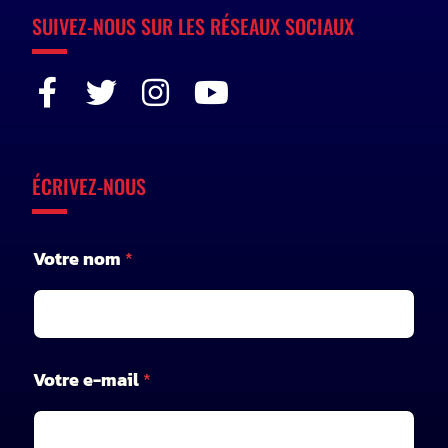
SUIVEZ-NOUS SUR LES RÉSEAUX SOCIAUX
ÉCRIVEZ-NOUS
V
Votre nom
*
o
t
r
e
e
-
Votre e-mail
*
m
a
i