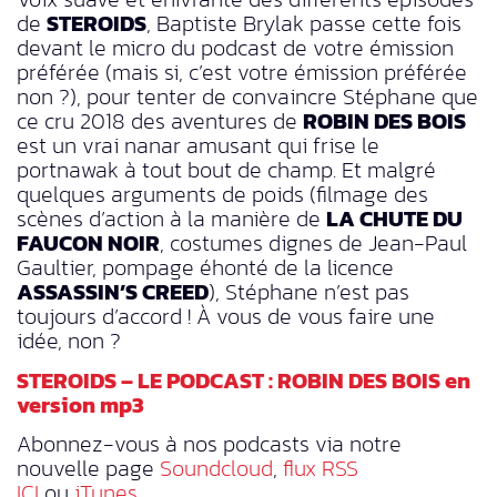
de
STEROIDS
, Baptiste Brylak passe cette fois
devant le micro du podcast de votre émission
préférée (mais si, c’est votre émission préférée
non ?), pour tenter de convaincre Stéphane que
ce cru 2018 des aventures de
ROBIN DES BOIS
est un vrai nanar amusant qui frise le
portnawak à tout bout de champ. Et malgré
quelques arguments de poids (filmage des
scènes d’action à la manière de
LA CHUTE DU
FAUCON NOIR
, costumes dignes de Jean-Paul
Gaultier, pompage éhonté de la licence
ASSASSIN’S CREED
), Stéphane n’est pas
toujours d’accord ! À vous de vous faire une
idée, non ?
STEROIDS – LE PODCAST : ROBIN DES BOIS en
version mp3
Abonnez-vous à nos podcasts via notre
nouvelle page
Soundcloud
,
flux RSS
ICI
ou
iTunes