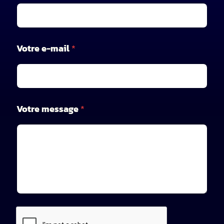
n
Votre e-mail
*
o
m
n
o
m
Votre message
*