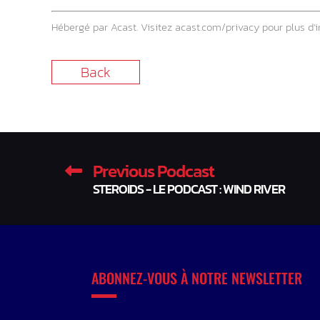
Hébergé par Acast. Visitez
acast.com/privacy
pour plus d’i
Back
Previous Podcast
STEROIDS - LE PODCAST : WIND RIVER
ABONNEZ-VOUS À NOTRE NEWSLETTER