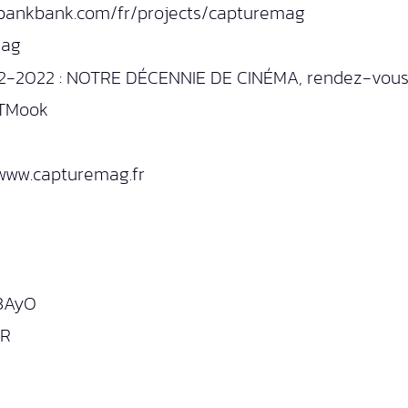
ssbankbank.com/fr/projects/capturemag
mag
2-2022 : NOTRE DÉCENNIE DE CINÉMA, rendez-vous ch
chTMook
/www.capturemag.fr
W3AyO
oR