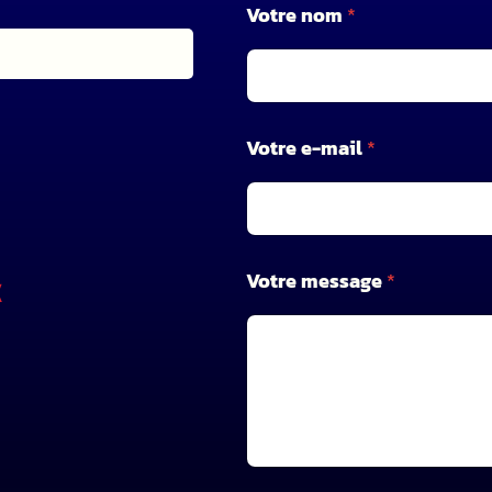
Votre nom
*
*
V
o
t
r
e
Votre e-mail
*
Votre message
*
X