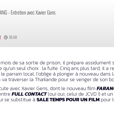
NG - Entretien avec Xavier Gens
T
35:50
ois de sa sortie de prison, il prépare assidument sa
 qu’un seul choix : la fuite. Cinq ans plus tard, il a r
g, le parrain local, l’oblige à plonger à nouveau dan
m va traverser la Thaïlande pour se venger de son b
iscute avec Xavier Gens, dont le nouveau film
FARAN
 entre
FULL CONTACT
(oui oui, celui de JCVD !) et u
i se substitue à
SALE TEMPS POUR UN FILM
pour l