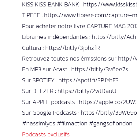
KISS KISS BANK BANK : https://www.kisski
TIPEEE : https://www.tipeee.com/capture-
Pour acheter notre livre CAPTURE MAG 201
Librairies indépendantes : https://bit.ly/A
Cultura : https://bit.ly/3johzfR
Retrouvez toutes nos émissions sur http:/
En MP3 sur Acast : https://bit.ly/3v6ee7s
Sur SPOTIFY : https://spoti.fi/3PJYnF3
Sur DEEZER : https://bit.ly/2wtDauU
Sur APPLE podcasts : https://apple.co/2U
Sur Google Podcasts : https://bit.ly/39W69
#nassimlyes #filmaction #gangsoflondon
Podcasts exclusifs