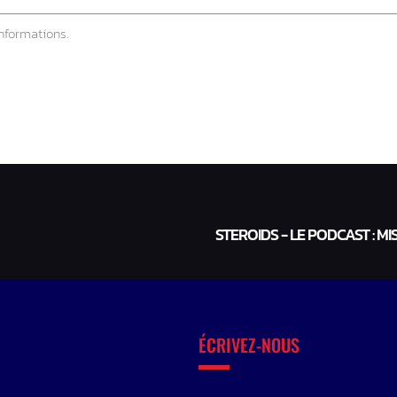
nformations.
STEROIDS - LE PODCAST : MI
ÉCRIVEZ-NOUS
*