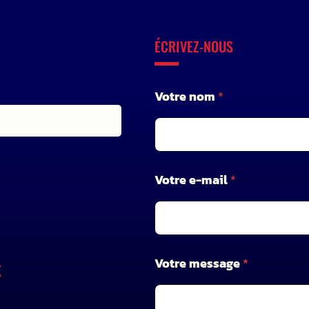
ÉCRIVEZ-NOUS
V
Votre nom
*
o
t
r
e
e
-
Votre e-mail
*
m
a
i
l
*
Votre message
*
X