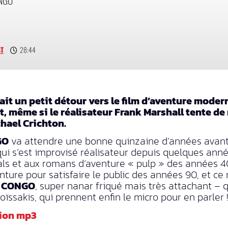
ST
28:44
t un petit détour vers le film d’aventure modern
, même si le réalisateur Frank Marshall tente de
hael Crichton.
GO
va attendre une bonne quinzaine d’années avant d
qui s’est improvisé réalisateur depuis quelques an
ls et aux romans d’aventure « pulp » des années 4
ture pour satisfaire le public des années 90, et ce 
e
CONGO
, super nanar friqué mais très attachant – q
ssakis, qui prennent enfin le micro pour en parler !
sion mp3