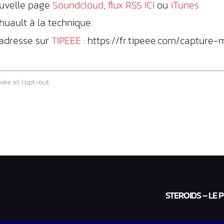
ouvelle page
Soundcloud
,
flux RSS ICI
ou
iTunes
uault à la technique.
 adresse sur
TIPEEE
: https://fr.tipeee.com/capture
vée et l’opt-out.
STEROIDS – LE 