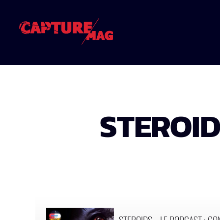
STEROID
STEROIDS – LE PODCAST : C