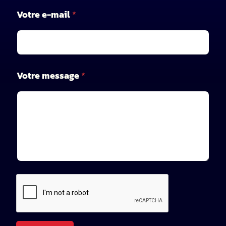
Votre e-mail
*
n
Votre message
*
o
m
V
o
t
r
e
*