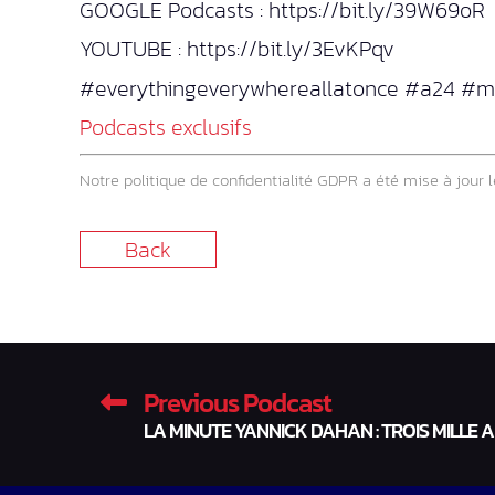
GOOGLE Podcasts : https://bit.ly/39W69oR
YOUTUBE : https://bit.ly/3EvKPqv
#everythingeverywhereallatonce #a24 #m
Podcasts exclusifs
Notre politique de confidentialité GDPR a été mise à jour 
Back
Previous Podcast
LA MINUTE YANNICK DAHAN : TROIS MILLE 