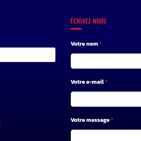
ÉCRIVEZ-NOUS
Votre nom
*
Votre e-mail
*
n
Votre message
*
o
X
m
m