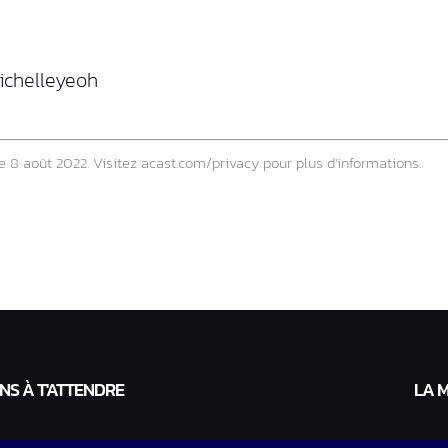
ichelleyeoh
le 8 août 2022. Visitez
acast.com/privacy
pour plus d’informations.
ANS À T'ATTENDRE
LA 