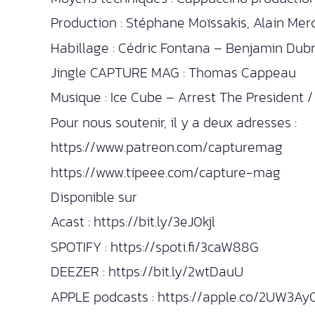
Production : Stéphane Moïssakis, Alain Mer
Habillage : Cédric Fontana – Benjamin Dub
Jingle CAPTURE MAG : Thomas Cappeau
Musique : Ice Cube – Arrest The President
Pour nous soutenir, il y a deux adresses :
https://www.patreon.com/capturemag
https://www.tipeee.com/capture-mag
Disponible sur
Acast : https://bit.ly/3eJ0kjl
SPOTIFY : https://spoti.fi/3caW88G
DEEZER : https://bit.ly/2wtDauU
APPLE podcasts : https://apple.co/2UW3Ay