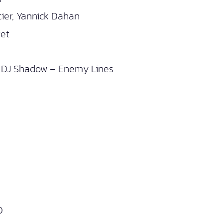
cier, Yannick Dahan
ret
 / DJ Shadow – Enemy Lines
O