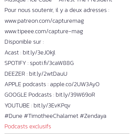
Pour nous soutenir, il y a deux adresses :
www.patreon.com/capturemag
www.tipeee.com/capture-mag
Disponible sur :
Acast : bit.ly/3eJ0kjl
SPOTIFY : spoti.fi/3caW88G
DEEZER : bit.ly/2wtDauU
APPLE podcasts : apple.co/2UW3AyO
GOOGLE Podcasts : bit.ly/39W69oR
YOUTUBE : bit.ly/3EvKPqv
#Dune #TimotheeChalamet #Zendaya
Podcasts exclusifs