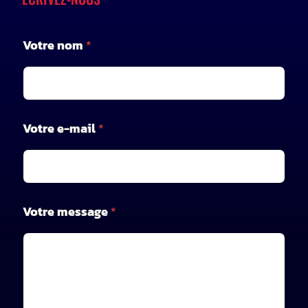
Votre nom
*
*
Votre e-mail
*
V
o
t
r
e
V
Votre message
*
o
t
r
e