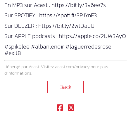
En MP3 sur Acast : https://bit.ly/3v6ee7s
Sur SPOTIFY : https://spoti.fi/3PJYnF3
Sur DEEZER : https://bit.ly/2wtDauU
Sur APPLE podcasts : https://apple.co/2UW3AyO
#spikelee #albanlenoir #laguerredesrose
#exit8
Hébergé par Acast. Visitez
acast.com/privacy
pour plus
d’informations.
Back