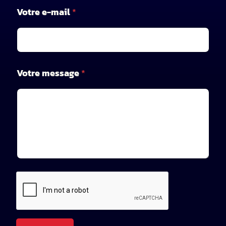
Votre e-mail
*
*
Votre message
*
*
n
o
m