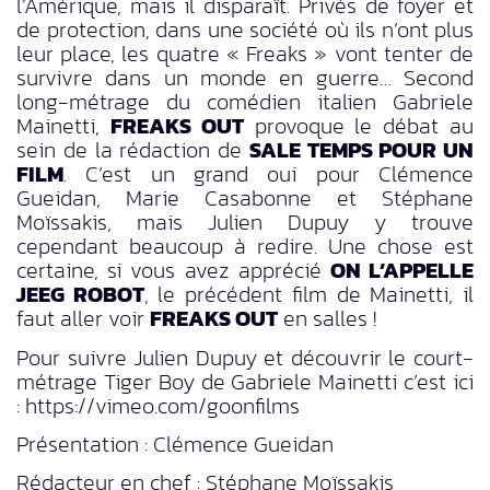
l’Amérique, mais il disparaît. Privés de foyer et
de protection, dans une société où ils n’ont plus
leur place, les quatre « Freaks » vont tenter de
survivre dans un monde en guerre… Second
long-métrage du comédien italien Gabriele
Mainetti,
FREAKS OUT
provoque le débat au
sein de la rédaction de
SALE TEMPS POUR UN
FILM
. C’est un grand oui pour Clémence
Gueidan, Marie Casabonne et Stéphane
Moïssakis, mais Julien Dupuy y trouve
cependant beaucoup à redire. Une chose est
certaine, si vous avez apprécié
ON L’APPELLE
JEEG ROBOT
, le précédent film de Mainetti, il
faut aller voir
FREAKS OUT
en salles !
Pour suivre Julien Dupuy et découvrir le court-
métrage Tiger Boy de Gabriele Mainetti c’est ici
: https://vimeo.com/goonfilms
Présentation : Clémence Gueidan
Rédacteur en chef : Stéphane Moïssakis