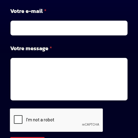
m
Votre e-mail
*
e
s
s
a
g
e
Votre message
*
V
o
t
r
e