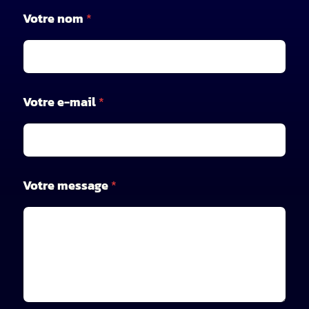
*
Votre nom
*
*
V
o
t
r
e
Votre e-mail
*
Votre message
*