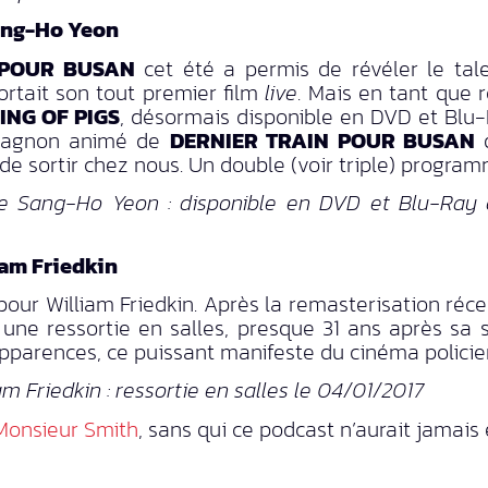
ang-Ho Yeon
 POUR BUSAN
cet été a permis de révéler le ta
ortait son tout premier film
live
. Mais en tant que 
ING OF PIGS
, désormais disponible en DVD et Blu-
pagnon animé de
DERNIER TRAIN POUR BUSAN
q
e sortir chez nous. Un double (voir triple) program
 Sang-Ho Yeon : disponible en DVD et Blu-Ray d
am Friedkin
 pour William Friedkin. Après la remasterisation ré
 une ressortie en salles, presque 31 ans après sa 
pparences, ce puissant manifeste du cinéma policier
am Friedkin : ressortie en salles le 04/01/2017
Monsieur Smith
, sans qui ce podcast n’aurait jamais e