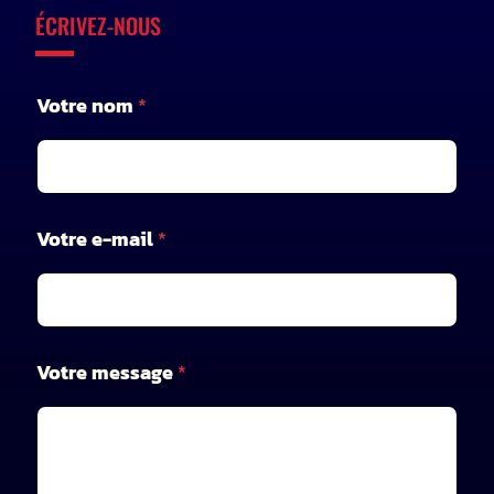
ÉCRIVEZ-NOUS
Votre nom
*
Votre e-mail
*
n
Votre message
*
o
m
V
o
t