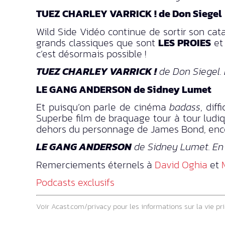
TUEZ CHARLEY VARRICK ! de Don Siegel
Wild Side Vidéo continue de sortir son ca
grands classiques que sont
LES PROIES
e
c’est désormais possible !
TUEZ CHARLEY VARRICK !
de Don Siegel.
LE GANG ANDERSON de Sidney Lumet
Et puisqu’on parle de cinéma
badass
, dif
Superbe film de braquage tour à tour ludi
dehors du personnage de James Bond, encore
LE GANG ANDERSON
de Sidney Lumet. En 
Remerciements éternels à
David Oghia
et
Podcasts exclusifs
Voir
Acast.com/privacy
pour les informations sur la vie pri