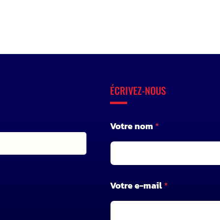
ÉCRIVEZ-NOUS
Votre nom
*
V
Votre e-mail
*
o
t
r
e