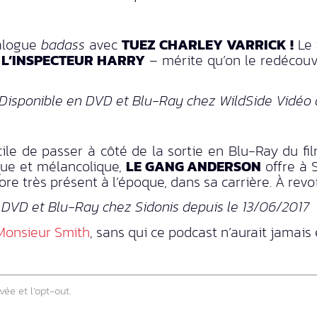
talogue
badass
avec
TUEZ CHARLEY VARRICK !
Le 
t
L’INSPECTEUR HARRY
– mérite qu’on le redécouvr
 Disponible en DVD et Blu-Ray chez WildSide Vidéo 
ficile de passer à côté de la sortie en Blu-Ray du 
que et mélancolique,
LE GANG ANDERSON
offre à 
 très présent à l’époque, dans sa carrière. À revoir
DVD et Blu-Ray chez Sidonis depuis le 13/06/2017
Monsieur Smith
, sans qui ce podcast n’aurait jamais e
vée et l’opt-out.