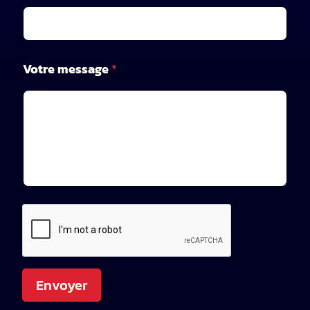
o
t
r
e
*
Votre message
*
Envoyer