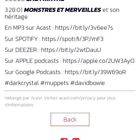
3:28:01
MONSTRES ET MERVEILLES
et son
héritage
En MP3 sur Acast : https://bit.ly/3v6ee7s
Sur SPOTIFY : https://spoti.fi/3PJYnF3
Sur DEEZER : https://bit.ly/2wtDauU
Sur APPLE podcasts : https://apple.co/2UW3AyO
Sur Google Podcasts : https://bit.ly/39W69oR
#darkcrystal #muppets #davidbowie
Hébergé par Acast. Visitez
acast.com/privacy
pour plus
d’informations.
Back