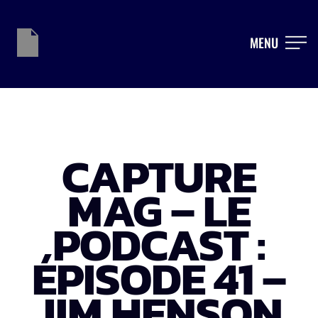
MENU
CAPTURE
MAG – LE
PODCAST :
ÉPISODE 41 –
JIM HENSON