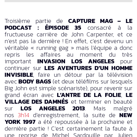
Troisième partie de
CAPTURE MAG – LE
PODCAST : ÉPISODE 35
consacré à la
fructueuse carrière de John Carpenter, et ce
n’est pas la dernière ! En effet, c’est devenu un
véritable « running gag » mais l’équipe a donc
repris les affaires au moment du très
important
INVASION LOS ANGELES
pour
continuer sur
LES AVENTURES D’UN HOMME
INVISIBLE
, faire un détour par la télévision
avec
BODY BAGS
(et deux téléfilms sur lesquels
Big John est simple scénariste), pour revenir sur
grand écran avec
L’ANTRE DE LA FOLIE
,
LE
VILLAGE DES DAMNÉS
et terminer en beauté
sur
LOS ANGELES 2013
. Mais malgré
nos
3h14
d’enregistrement, la suite de
NEW
YORK 1997
a été repoussée à la prochaine et
dernière partie ! C’est certainement la faute à
une reprise de Michel Sardouille par Julien