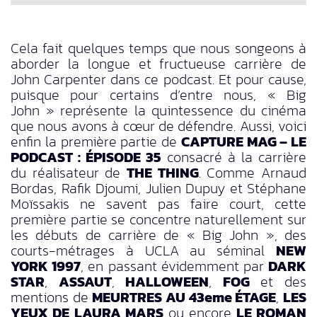
Cela fait quelques temps que nous songeons à
aborder la longue et fructueuse carrière de
John Carpenter dans ce podcast. Et pour cause,
puisque pour certains d’entre nous, « Big
John » représente la quintessence du cinéma
que nous avons à cœur de défendre. Aussi, voici
enfin la première partie de
CAPTURE MAG – LE
PODCAST : ÉPISODE 35
consacré à la carrière
du réalisateur de
THE THING
. Comme Arnaud
Bordas, Rafik Djoumi, Julien Dupuy et Stéphane
Moïssakis ne savent pas faire court, cette
première partie se concentre naturellement sur
les débuts de carrière de « Big John », des
courts-métrages à UCLA au séminal
NEW
YORK 1997
, en passant évidemment par
DARK
STAR
,
ASSAUT
,
HALLOWEEN
,
FOG
et des
mentions de
MEURTRES AU 43eme ÉTAGE
,
LES
YEUX DE LAURA MARS
ou encore
LE ROMAN