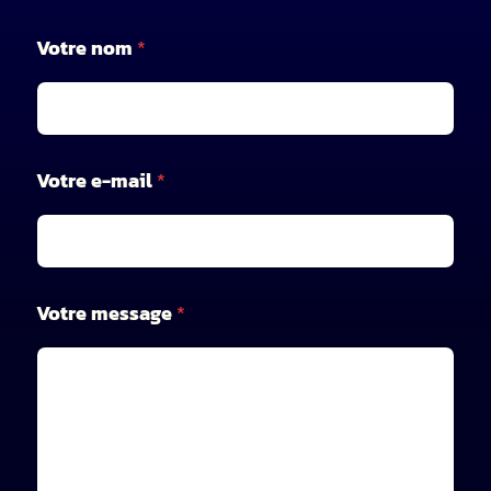
Votre nom
*
Votre e-mail
*
*
Votre message
*
V
o
t
r
e
e
-
m