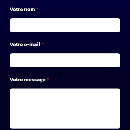
Votre nom
*
*
Votre e-mail
*
*
n
o
m
Votre message
*