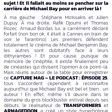
sujet ! Et il fallait au moins se pencher sur la
carrière de Michael Bay pour en arriver là !
À ma gauche : Stéphane Moïssakis et Julien
Dupuy. À ma droite, Rafik Djoumi et Thomas
Rozec. Arnaud Bordas lui, a carrément déclaré
forfait (non bon ok, il était à Cannes en train de
voir le Tarantino). Les premiers défendent
totalement le cinéma de Michael Benjamin Bay,
les autres sont dubitatifs face à leurs
dithyrambes ! Et pour cause, puisque de
mémoire de cinéphile, il existe finalement peu
de cinéastes qui divisent l’opinion à ce point-là.
Mais réunis autour de la table pour enregistrer
ce
CAPTURE MAG – LE PODCAST : ÉPISODE 25
,
tous s’accordent cependant à reconnaître
aujourd’hui que Michael Bay est bel et bien… un
auteur ! En effet, même s’il œuvre dans le
domaine du gros blockbuster estival depuis ses
débuts, le réalisateur de
TRANSFORMERS
et
ARMAGEDDON
a créé un style hyperbolique