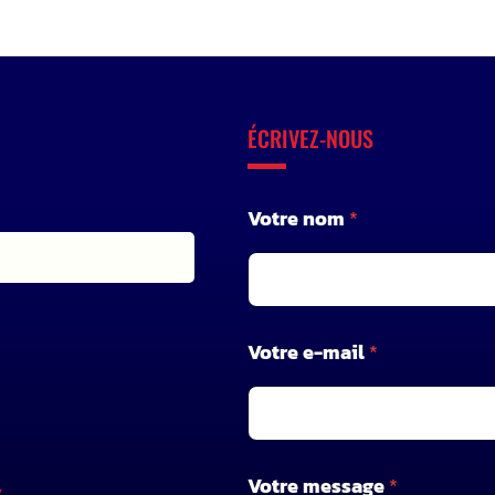
ÉCRIVEZ-NOUS
Votre nom
*
Votre e-mail
*
*
Votre message
*
*