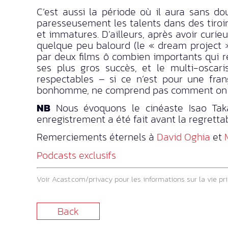
C’est aussi la période où il aura sans do
paresseusement les talents dans des tiroi
et immatures. D’ailleurs, après avoir curi
quelque peu balourd (le « dream project 
par deux films ô combien importants qui r
ses plus gros succès, et le multi-oscar
respectables – si ce n’est pour une frang
bonhomme, ne comprend pas comment on peu
NB
Nous évoquons le cinéaste Isao Taka
enregistrement a été fait avant la regrettab
Remerciements éternels à
David Oghia
et
Podcasts exclusifs
Voir
Acast.com/privacy
pour les informations sur la vie pri
Back