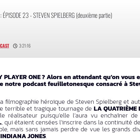
 ÉPISODE 23 - STEVEN SPIELBERG (deuxième partie)
DCAST
3:21:16
Y PLAYER ONE ? Alors en attendant qu’on vous en
 notre podcast feuilletonesque consacré à Stev
 filmographie héroïque de Steven Spielberg et autant
 le terrible et tragique tournage de
LA QUATRIÈME 
le réalisateur puisqu’elle l’aura vu enchaîner 
L
, qui étaient censées l’inscrire dans la continuité d
ble, mais sans jamais perdre de vue les grands dive
a
INDIANA JONES
.