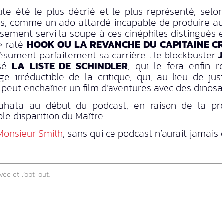
ute été le plus décrié et le plus représenté, selo
rs, comme un ado attardé incapable de produire a
eusement servi la soupe à ces cinéphiles distingués 
» raté
HOOK OU LA REVANCHE DU CAPITAINE C
ésument parfaitement sa carrière : le blockbuster
isé
LA LISTE DE SCHINDLER
, qui le fera enfin 
e irréductible de la critique, qui, au lieu de jus
t enchaîner un film d’aventures avec des dinosaur
hata au début du podcast, en raison de la pro
le disparition du Maître.
Monsieur Smith
, sans qui ce podcast n’aurait jamais e
vée et l’opt-out.