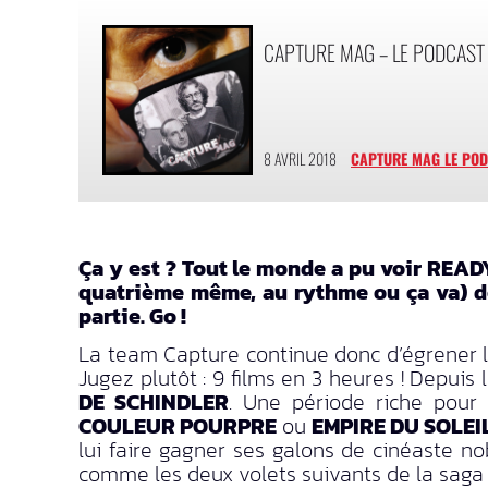
CAPTURE MAG – LE PODCAST :
8 AVRIL 2018
CAPTURE MAG LE PO
Ça y est ? Tout le monde a pu voir READ
quatrième même, au rythme ou ça va) de
partie. Go !
La team Capture continue donc d’égrener la
Jugez plutôt : 9 films en 3 heures ! Depuis
DE SCHINDLER
. Une période riche pour 
COULEUR POURPRE
ou
EMPIRE DU SOLEI
lui faire gagner ses galons de cinéaste no
comme les deux volets suivants de la sag