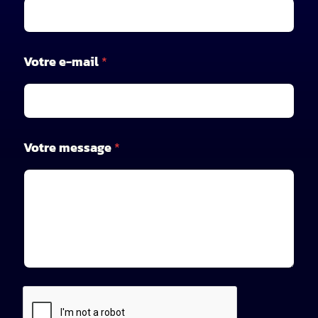
t
r
e
*
Votre e-mail
*
Votre message
*