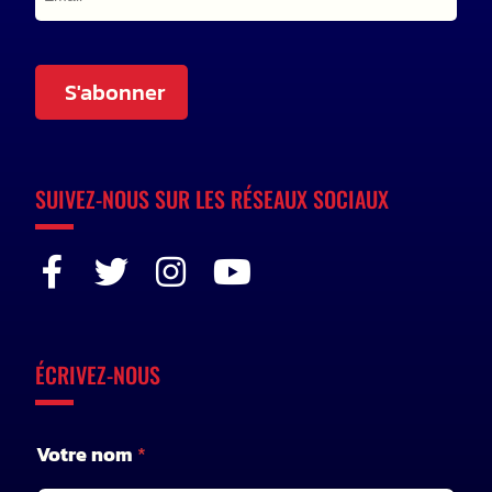
S'abonner
SUIVEZ-NOUS SUR LES RÉSEAUX SOCIAUX
ÉCRIVEZ-NOUS
*
Votre nom
*
V
o