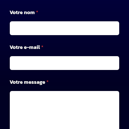
V
Votre nom
*
o
t
r
e
n
o
Votre e-mail
*
m
*
Votre message
*