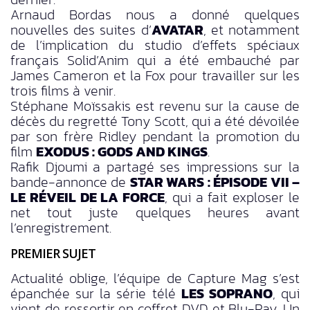
Arnaud Bordas nous a donné quelques
nouvelles des suites d’
AVATAR
, et notamment
de l’implication du studio d’effets spéciaux
français Solid’Anim qui a été embauché par
James Cameron et la Fox pour travailler sur les
trois films à venir.
Stéphane Moïssakis est revenu sur la cause de
décès du regretté Tony Scott, qui a été dévoilée
par son frère Ridley pendant la promotion du
film
EXODUS : GODS AND KINGS
.
Rafik Djoumi a partagé ses impressions sur la
bande-annonce de
STAR WARS : ÉPISODE VII –
LE RÉVEIL DE LA FORCE
, qui a fait exploser le
net tout juste quelques heures avant
l’enregistrement.
PREMIER SUJET
Actualité oblige, l’équipe de Capture Mag s’est
épanchée sur la série télé
LES SOPRANO
, qui
vient de ressortir en coffret DVD et Blu-Ray. Un