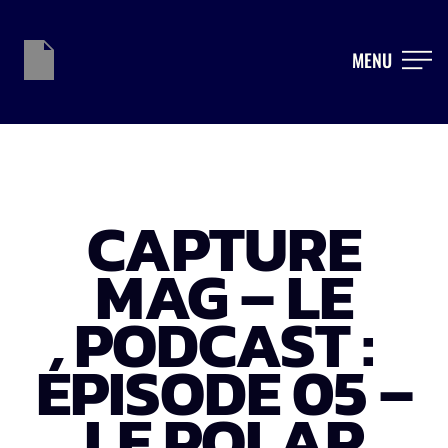
MENU
CAPTURE
MAG – LE
PODCAST :
ÉPISODE 05 –
LE POLAR