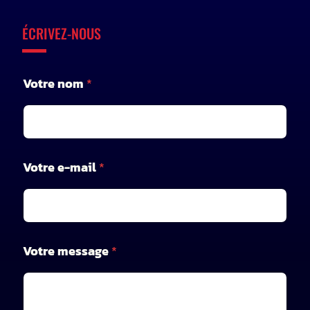
ÉCRIVEZ-NOUS
V
Votre nom
*
o
t
r
e
*
V
Votre e-mail
*
o
t
r
e
Votre message
*