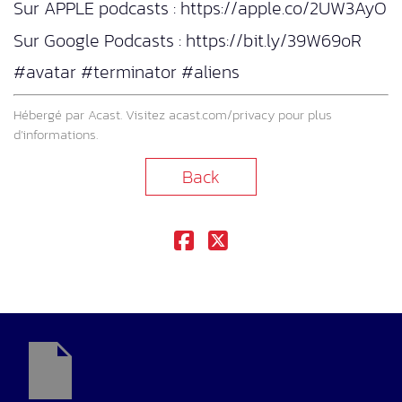
Sur APPLE podcasts : https://apple.co/2UW3AyO
Sur Google Podcasts : https://bit.ly/39W69oR
#avatar #terminator #aliens
Hébergé par Acast. Visitez
acast.com/privacy
pour plus
d’informations.
Back