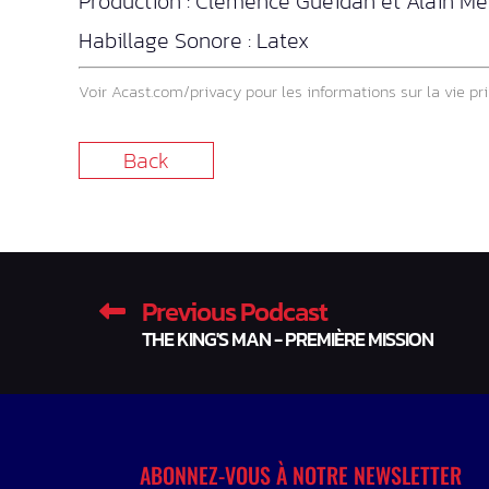
Production : Clémence Gueidan et Alain Me
Habillage Sonore : Latex
Voir
Acast.com/privacy
pour les informations sur la vie pri
Back
Previous Podcast
THE KING'S MAN - PREMIÈRE MISSION
ABONNEZ-VOUS À NOTRE NEWSLETTER