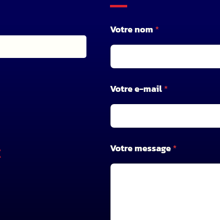
Votre nom
*
V
Votre e-mail
*
o
t
r
e
e
-
Votre message
*
X
m
a
i
l
V
o
t