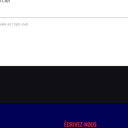
rcier
vée et l’opt-out.
ÉCRIVEZ-NOUS