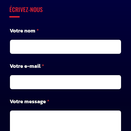
ÉCRIVEZ-NOUS
n
Votre nom
*
o
m
*
V
o
t
Votre e-mail
*
r
e
Votre message
*