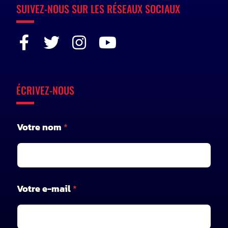
SUIVEZ-NOUS SUR LES RÉSEAUX SOCIAUX
ÉCRIVEZ-NOUS
Votre nom
*
V
Votre e-mail
*
o
t
r
e