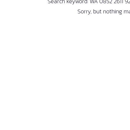
Search keyword: WA 0852 2611 9
Sorry, but nothing m