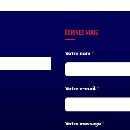
ÉCRIVEZ-NOUS
Votre nom
*
e
Votre e-mail
*
-
m
a
i
l
V
Votre message
*
X
o