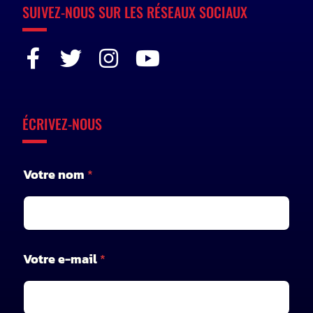
SUIVEZ-NOUS SUR LES RÉSEAUX SOCIAUX
ÉCRIVEZ-NOUS
Votre nom
*
n
Votre e-mail
*
o
m
V
o